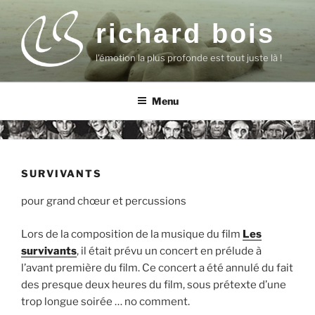
Aller
au
richard bois
contenu
l'émotion la plus profonde est tout juste là !
principal
Menu
SURVIVANTS
pour grand chœur et percussions
Lors de la composition de la musique du film
Les
survivants
, il était prévu un concert en prélude à
l’avant première du film. Ce concert a été annulé du fait
des presque deux heures du film, sous prétexte d’une
trop longue soirée … no comment.