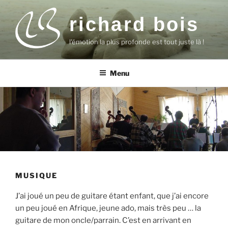
Aller
au
richard bois
contenu
l'émotion la plus profonde est tout juste là !
principal
Menu
MUSIQUE
J’ai joué un peu de guitare étant enfant, que j’ai encore
un peu joué en Afrique, jeune ado, mais très peu … la
guitare de mon oncle/parrain. C’est en arrivant en