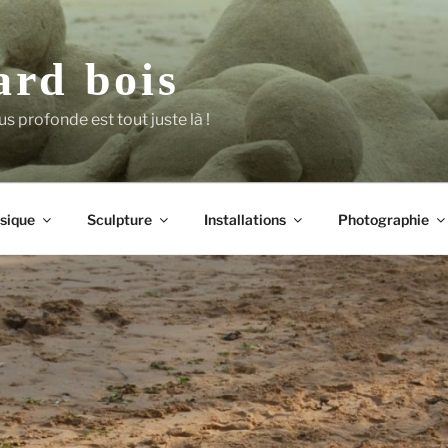
ard bois
us profonde est tout juste là !
sique
Sculpture
Installations
Photographie