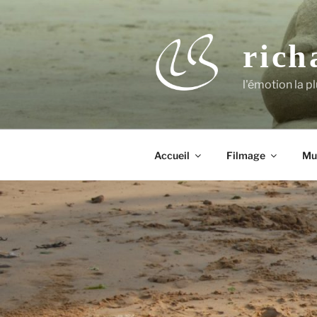
Aller
au
contenu
rich
principal
l'émotion la pl
Accueil
Filmage
Mu