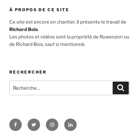
À PROPOS DE CE SITE
Ce site est encore en chantier. Il présente le travail de
Richard Bois
.
Les photos et vidéos sont la propriété de Ruwenzori ou
de Richard Bois, sauf si mentionné.
RECHERCHER
Recherche
Recher
pour
:
Facebook
Twitter
Instagram
LinkedIn